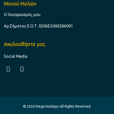
Μενού Μελών
Ο λογαριασμός μου
Aρ.Σήματος Ε.Ο.Τ. 0206Ε2000286001
Ακολουθήστε μας
Social Media
F
I
a
n
c
s
e
t
b
a
o
g
o
r
© 2026 Mega Holidays All Rights Reserved.
k
a