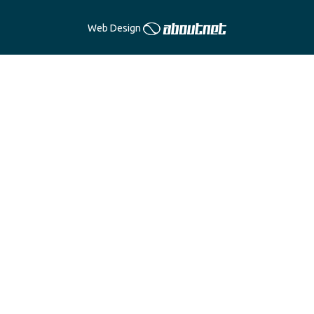
m
Web Design