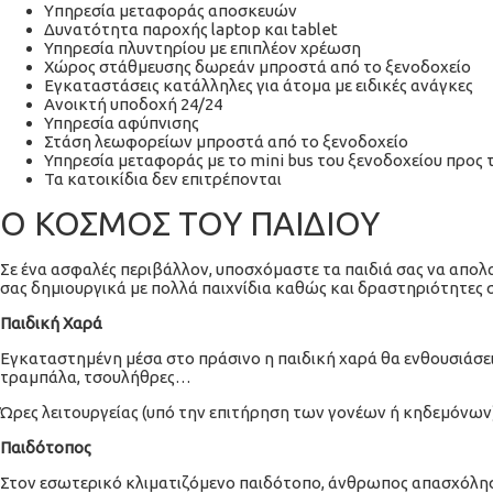
Yπηρεσία μεταφοράς αποσκευών
Δυνατότητα παροχής laptop και tablet
Υπηρεσία πλυντηρίου με επιπλέον χρέωση
Χώρος στάθμευσης δωρεάν μπροστά από το ξενοδοχείο
Εγκαταστάσεις κατάλληλες για άτομα με ειδικές ανάγκες
Ανοικτή υποδοχή 24/24
Υπηρεσία αφύπνισης
Στάση λεωφορείων μπροστά από το ξενοδοχείο
Υπηρεσία μεταφοράς με το mini bus του ξενοδοχείου προς 
Τα κατοικίδια δεν επιτρέπονται
Ο ΚΟΣΜΟΣ ΤΟΥ ΠΑΙΔΙΟΥ
Σε ένα ασφαλές περιβάλλον, υποσχόμαστε τα παιδιά σας να απολ
σας δημιουργικά με πολλά παιχνίδια καθώς και δραστηριότητες 
Παιδική Χαρά
Εγκαταστημένη μέσα στο πράσινο η παιδική χαρά θα ενθουσιάσει μ
τραμπάλα, τσουλήθρες…
Ώρες λειτουργείας (υπό την επιτήρηση των γονέων ή κηδεμόνων) : 
Παιδότοπος
Στον εσωτερικό κλιματιζόμενο παιδότοπο, άνθρωπος απασχόλησης