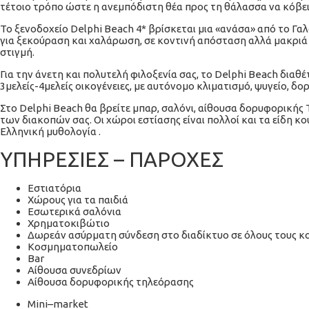
τέτοιο τρόπο ώστε η ανεμπόδιστη θέα προς τη θάλασσα να κόβει
Το ξενοδοχείο Delphi Beach 4* βρίσκεται μια «ανάσα» από το Γαλ
για ξεκούραση και χαλάρωση, σε κοντινή απόσταση αλλά μακριά α
στιγμή.
Για την άνετη και πολυτελή φιλοξενία σας, το Delphi Beach διαθέ
3μελείς-4μελείς οικογένειες, με αυτόνομο κλιματισμό, ψυγείο, δ
Στο Delphi Beach θα βρείτε μπαρ, σαλόνι, αίθουσα δορυφορικής 
των διακοπών σας. Οι χώροι εστίασης είναι πολλοί και τα είδη 
Ελληνική μυθολογία .
ΥΠΗΡΕΣΙΕΣ – ΠΑΡΟΧΕΣ
Eστιατόρια
Χώρους για τα παιδιά
Eσωτερικά σαλόνια
Xρηματοκιβώτιο
Δωρεάν ασύρματη σύνδεση στο διαδίκτυο σε όλους τους κ
Κοσμηματοπωλείο
Bar
Aίθουσα συνεδρίων
Aίθουσα δορυφορικής τηλεόρασης
Mini–market