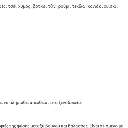
, τσάι, χυμός , βότκα , τζιν , ρούμι , τεκίλα , κονιάκ , ουισκι ,
ι να πληρωθεί απευθείας στο ξενοδοχείο.
φιές της φύσης μεταξύ βουνού και θάλασσας. Είναι χτισμένο με