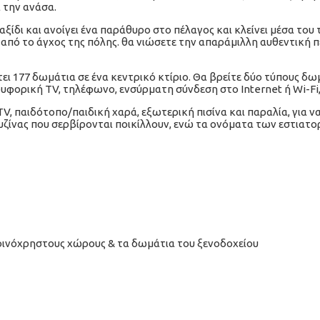
 την ανάσα.
αξίδι και ανοίγει ένα παράθυρο στο πέλαγος και κλείνει μέσα του
πό το άγχος της πόλης. θα νιώσετε την απαράμιλλη αυθεντική πε
τει 177 δωμάτια σε ένα κεντρικό κτίριο. Θα βρείτε δύο τύπους δω
ορυφορική TV, τηλέφωνο, ενσύρματη σύνδεση στο Internet ή Wi-Fi,
TV, παιδότοπο/παιδική χαρά, εξωτερική πισίνα και παραλία, για 
κουζίνας που σερβίρονται ποικίλλουν, ενώ τα ονόματα των εστιατ
οινόχρηστους χώρους & τα δωμάτια του ξενοδοχείου