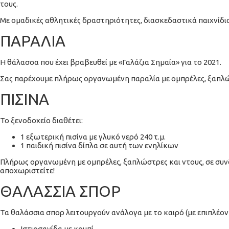
τους.
Με ομαδικές αθλητικές δραστηριότητες, διασκεδαστικά παιχνίδια,
ΠΑΡΑΛΙΑ
Η θάλασσα που έχει βραβευθεί με «Γαλάζια Σημαία» για το 2021.
Σας παρέχουμε πλήρως οργανωμένη παραλία με ομπρέλες, ξαπλώ
ΠΙΣΙΝΑ
Το ξενοδοχείο διαθέτει:
1 εξωτερική πισίνα με γλυκό νερό 240 τ.μ.
1 παιδική πισίνα δίπλα σε αυτή των ενηλίκων
Πλήρως οργανωμένη με ομπρέλες, ξαπλώστρες και ντους, σε συνδ
αποχωριστείτε!
ΘΑΛΑΣΣΙΑ ΣΠΟΡ
Τα θαλάσσια σπορ λειτουργούν ανάλογα με το καιρό (με επιπλέο
Ιστιοσανίδα με κουπί