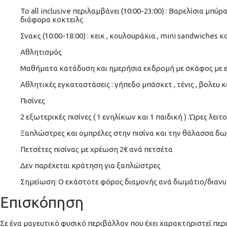
To all inclusive περιλαμβάνει (10:00-23:00) : Βαρελίσια μπύρα, 
διάφορα κοκτειλς
Σνακς (10:00-18:00) : κεικ , κουλουράκια , mini sandwiches 
Αθλητισμός
Μαθήματα κατάδυση και ημερήσια εκδρομή με σκάφος με 
Αθλητικές εγκαταστάσεις : γήπεδο μπάσκετ , τένις , βολευ 
Πισίνες
2 εξωτερικές πισίνες ( 1 ενηλίκων και 1 παιδική ) .Ώρες λειτ
Ξαπλώστρες και ομπρέλες στην πισίνα και την θάλασσα δ
Πετσέτες πισίνας με χρέωση 2€ ανά πετσέτα
Δεν παρέχεται κράτηση για ξαπλώστρες
Σημείωση: O εκάστοτε φόρος διαμονής ανά δωμάτιο/διανυκτ
Επισκόπηση
Σε ένα μαγευτικό φυσικό περιβάλλον που έχει χαρακτηριστεί περι