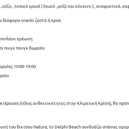
ούζο , τοπικό κρασί ( λευκό , ροζέ και κόκκινο ) , αναψυκτικά, καφές 
και διάφορα snacks ζεστά ή κρύα
επιπλέον χρέωση
και πινγκ πονγκ δωρεάν
ουργίας 10:00-19:00
ωρεάν
έρευση (τέλος ανθεκτικότητας στην Κλιματική Κρίση), θα πρέπε
οχή του δικτύου Natura, το Delphi Beach συνδυάζει σπάνιες ομορ