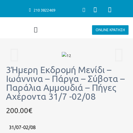
Μετάβαση
F
I
210 3822469
στο
Search
a
n
περιεχόμενο
c
s
e
t
Menu
ΚΑΛΟΚΑΙΡΙΝΈΣ ΕΚΔΡΟΜΈΣ
ΚΑΛΟΚΑΙΡΙΝΆ ΠΑΚΈΤΑ ΞΕΝΟΔΟΧΕΊΩΝ
ΕΚΔΡΟΜΈΣ 15 ΑΎΓΟΥΣΤΟΥ
ONLINE ΚΡΑΤΗΣΗ
b
a
o
g
o
r
k
a
-
m
f
3Ήμερη Εκδρομή Μενίδι –
Ιωάννινα – Πάργα – Σύβοτα –
Παράλια Αμμουδιά – Πήγες
Αχέροντα 31/7 -02/08
200.00€
31/07-02/08