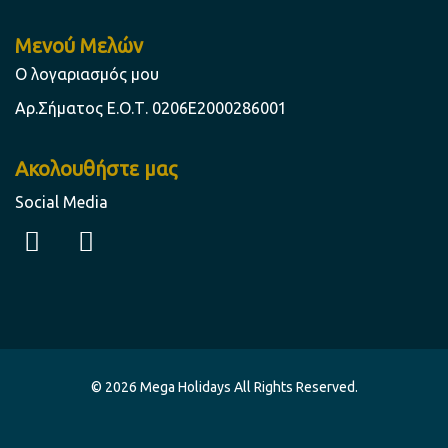
Μενού Μελών
Ο λογαριασμός μου
Aρ.Σήματος Ε.Ο.Τ. 0206Ε2000286001
Ακολουθήστε μας
Social Media
F
I
a
n
c
s
e
t
b
a
o
g
o
r
© 2026 Mega Holidays All Rights Reserved.
k
a
m