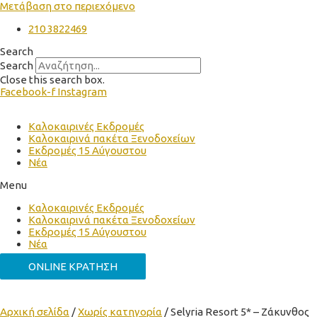
Μετάβαση στο περιεχόμενο
210 3822469
Search
Search
Close this search box.
Facebook-f
Instagram
Καλοκαιρινές Εκδρομές
Καλοκαιρινά πακέτα Ξενοδοχείων
Εκδρομές 15 Αύγουστου
Νέα
Menu
Καλοκαιρινές Εκδρομές
Καλοκαιρινά πακέτα Ξενοδοχείων
Εκδρομές 15 Αύγουστου
Νέα
ONLINE ΚΡΑΤΗΣΗ
Αρχική σελίδα
/
Χωρίς κατηγορία
/ Selyria Resort 5* – Ζάκυνθος