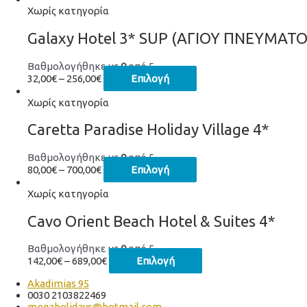
Χωρίς κατηγορία
Galaxy Hotel 3* SUP (ΑΓΙΟΥ ΠΝΕΥΜΑΤΟ
Βαθμολογήθηκε με
0
από 5
32,00
€
–
256,00
€
Επιλογή
Χωρίς κατηγορία
Caretta Paradise Holiday Village 4*
Βαθμολογήθηκε με
0
από 5
80,00
€
–
700,00
€
Επιλογή
Χωρίς κατηγορία
Cavo Orient Beach Hotel & Suites 4*
Βαθμολογήθηκε με
0
από 5
142,00
€
–
689,00
€
Επιλογή
Akadimias 95
0030 2103822469
megaholidays@hotmail.com