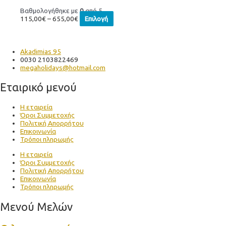
Βαθμολογήθηκε με
0
από 5
115,00
€
–
655,00
€
Επιλογή
Akadimias 95
0030 2103822469
megaholidays@hotmail.com
Εταιρικό μενού
Η εταιρεία
Όροι Συμμετοχής
Πολιτική Απορρήτου
Επικοινωνία
Τρόποι πληρωμής
Η εταιρεία
Όροι Συμμετοχής
Πολιτική Απορρήτου
Επικοινωνία
Τρόποι πληρωμής
Μενού Μελών