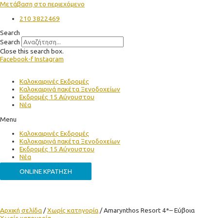
Μετάβαση στο περιεχόμενο
210 3822469
Search
Search
Close this search box.
Facebook-f
Instagram
Καλοκαιρινές Εκδρομές
Καλοκαιρινά πακέτα Ξενοδοχείων
Εκδρομές 15 Αύγουστου
Νέα
Menu
Καλοκαιρινές Εκδρομές
Καλοκαιρινά πακέτα Ξενοδοχείων
Εκδρομές 15 Αύγουστου
Νέα
ONLINE ΚΡΑΤΗΣΗ
Αρχική σελίδα
/
Χωρίς κατηγορία
/ Amarynthos Resort 4*– Εύβοια
Χωρίς κατηγορία