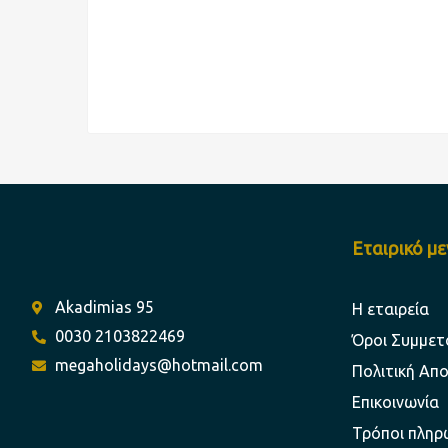
Εταιρικό μ
Akadimias 95
Η εταιρεία
0030 2103822469
Όροι Συμμετ
megaholidays@hotmail.com
Πολιτική Απ
Επικοινωνία
Τρόποι πληρ