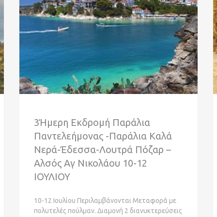
3Ήμερη Εκδρομή Παράλια
Παντελεήμονας -Παράλια Καλά
Νερά-Έδεσσα-Λουτρά Πόζαρ –
Αλσός Αγ Νικολάου 10-12
ΙΟΥΛΙΟΥ
10-12 Ιουλίου Περιλαμβάνονται Μεταφορά με
πολυτελές πούλμαν. Διαμονή 2 διανυκτερεύσεις