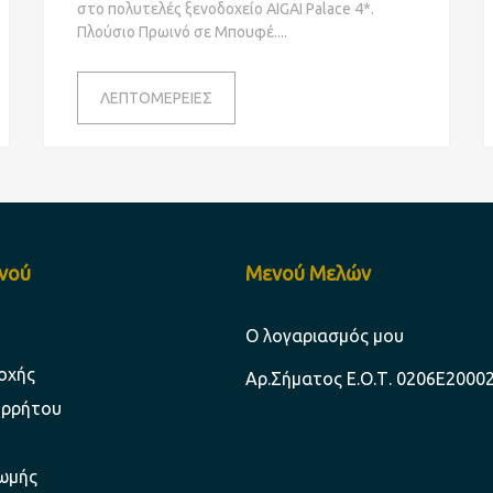
στο πολυτελές ξενοδοχείο AIGAI Palace 4*.
Πλούσιο Πρωινό σε Μπουφέ.
ΛΕΠΤΟΜΕΡΕΙΕΣ
ενού
Μενού Μελών
Ο λογαριασμός μου
οχής
Aρ.Σήματος Ε.Ο.Τ. 0206Ε2000
ορρήτου
ωμής