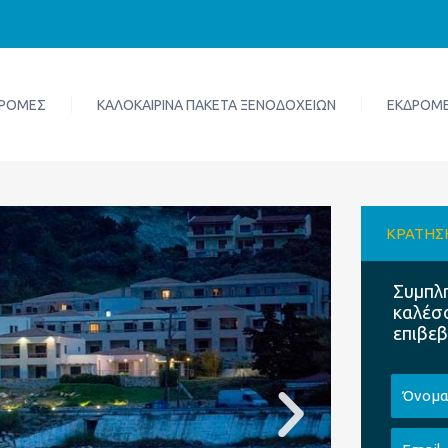
ΔΡΟΜΈΣ
ΚΑΛΟΚΑΙΡΙΝΆ ΠΑΚΈΤΑ ΞΕΝΟΔΟΧΕΊΩΝ
ΕΚΔΡΟΜΈ
ΚΡΆΤΗΣ
Συμπλ
καλέσο
επιβεβ
Όνομα
Email