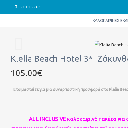
Μετάβαση
210 3822469
στο
περιεχόμενο
ΚΑΛΟΚΑΙΡΙΝΈΣ ΕΚ
Klelia Beach Hotel 3*- Ζάκυνθ
105.00€
Ετοιμαστείτε για μια συναρπαστική προσφορά στο Klelia Beac
ALL INCLUSIVE καλοκαιρινό πακέτο για οικ