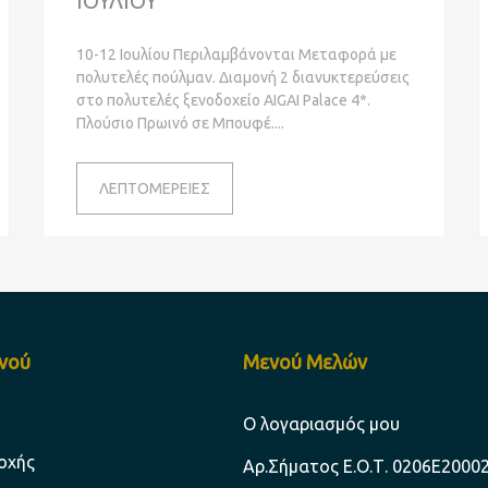
ΙΟΥΛΙΟΥ
10-12 Ιουλίου Περιλαμβάνονται Μεταφορά με
πολυτελές πούλμαν. Διαμονή 2 διανυκτερεύσεις
στο πολυτελές ξενοδοχείο AIGAI Palace 4*.
Πλούσιο Πρωινό σε Μπουφέ.
ΛΕΠΤΟΜΕΡΕΙΕΣ
ενού
Μενού Μελών
Ο λογαριασμός μου
οχής
Aρ.Σήματος Ε.Ο.Τ. 0206Ε2000