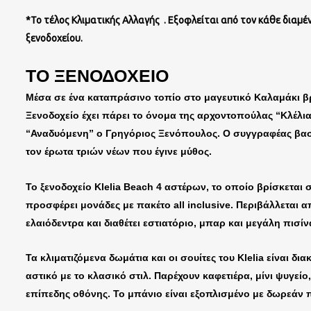
*Το τέλος Κλιματικής Αλλαγής . Eξοφλείται από τον κάθε διαμ
ξενοδοχείου.
ΤΟ ΞΕΝΟΔΟΧΕΙΟ
Μέσα σε ένα καταπράσινο τοπίο στο μαγευτικό Καλαμάκι βρί
Ξενοδοχείο έχει πάρει το όνομα της αρχοντοπούλας “Κλέλι
“Αναδυόμενη” ο Γρηγόριος Ξενόπουλος. Ο συγγραφέας βασι
τον έρωτα τριών νέων που έγινε μύθος.
Το ξενοδοχείο Klelia Beach 4 αστέρων, το οποίο βρίσκεται
προσφέρει μονάδες με πακέτο all inclusive. Περιβάλλεται α
ελαιόδεντρα και διαθέτει εστιατόριο, μπαρ και μεγάλη πισίν
Τα κλιματιζόμενα δωμάτια και οι σουίτες του Klelia είναι δ
αστικό με το κλασικό στιλ. Παρέχουν καφετιέρα, μίνι ψυγε
επίπεδης οθόνης. Το μπάνιο είναι εξοπλισμένο με δωρεάν 