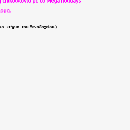
 επικοινωνία με το Μega holidays
όρμα.
ικο κτήριο του Ξενοδοχείου.)